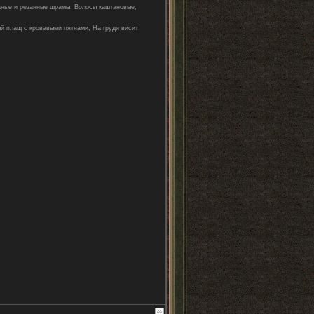
ваные и резанные шрамы. Волосы каштановые,
й плащ с кровавыми пятнами, На груди висит