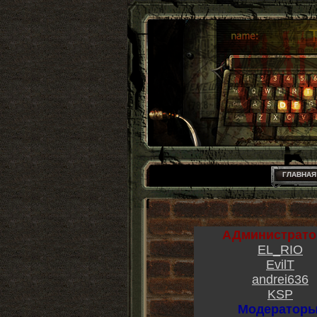
ГЛАВНАЯ
АДминистрато
EL_RIO
EvilT
andrei636
KSP
Модераторы