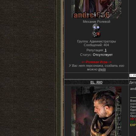
Механик Ролевой
Группа: Администраторы
Сообщений:
404
Репутация:
1
Статус:
Отсутствует
<--Ролевая Игра-->
У Вас нет персонажа, создать его
можно
тут
EL_RIO
Дата
and
Вне
коро
Уме
Оде
крес
Ору
НР (
АР (
ЕХР 