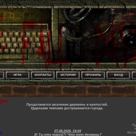
ИГРА
КОНТАКТЫ
ИСТОРИЯ
ПРОФИЛЬ
ВХОД
ры:
Продолжается заселение деревень и крепостей.
Ударными темпами достраиваются города.
Пу
07.08.2026, 19:04
:
без н
Э! Ты кто такой?! Что тут делаешь?