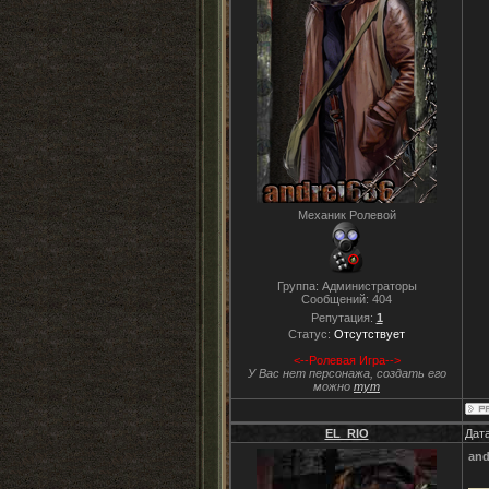
Механик Ролевой
Группа: Администраторы
Сообщений:
404
Репутация:
1
Статус:
Отсутствует
<--Ролевая Игра-->
У Вас нет персонажа, создать его
можно
тут
EL_RIO
Дата
and