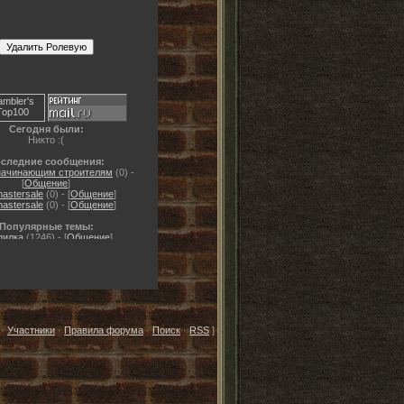
пробирает до костей.
Сегодня были:
Никто :(
следние сообщения:
начинающим строителям
(0) -
[
Общение
]
mastersale
(0) - [
Общение
]
mastersale
(0) - [
Общение
]
Популярные темы:
дилка
(1246) - [
Общение
]
Чтец
(28) - [
Анкеты
]
изайн
(26) - [
Общение
]
Самые активные:
·
Участники
·
Правила форума
·
Поиск
·
RSS
]