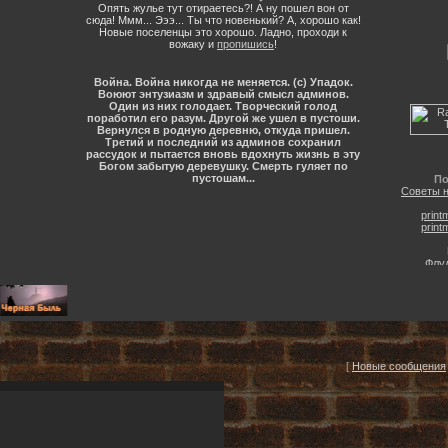
р-
Опять жулье тут отираетесь?! А ну пошел вон от
сюда! Ммм... Эээ... Ты что новенький? А, хорошо как!
Новые поселенцы это хорошо. Ладно, проходи к
вожаку и
пропишись
!
Война. Война никогда не меняется. (с) Упадок.
Воюют энтузиазм и здравый смысл админов.
Один из них голодает. Творческий голод
поработил его разум. Другой же ушел в пустоши.
Вернулся в родную деревню, откуда пришел.
Третий и последний из админов сохранил
рассудок и пытается вновь вдохнуть жизнь в эту
Богом забытую деревушку. Смерть гуляет по
пустошам...
По
Советы 
print
print
Флу
Д
[
Новые сообщения