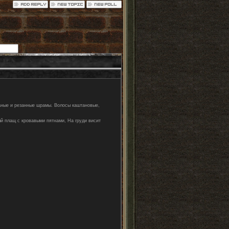
ваные и резанные шрамы. Волосы каштановые,
й плащ с кровавыми пятнами, На груди висит