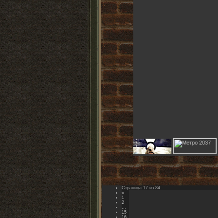
-ведется набо
Страница
17
из
84
«
1
2
…
15
16