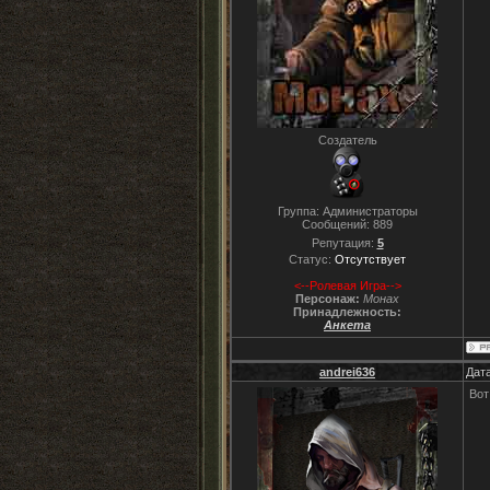
Создатель
Группа: Администраторы
Сообщений:
889
Репутация:
5
Статус:
Отсутствует
<--Ролевая Игра-->
Персонаж:
Монах
Принадлежность:
Анкета
andrei636
Дата
Вот