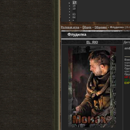
17
18
19
…
83
84
»
Ролевая игра
»
Общее
»
Общение
»
Флудилка
((Фл
Флудилка
EL_RIO
Дата
and
Вне
коро
Уме
Оде
крес
Ору
НР (
АР (
ЕХР 