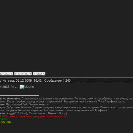
: Четверг, 03.12.2009, 16:41 | Сообщение #
243
rei636
, Угу...
шнее описание:
Среднего роста, крепкого телосложения. По всему телу, а в особенности на руках, р
ткие. Глаза голубые, взгляд всегда отстраненный. На правом плече наколка "Русь" на фоне щита.
ния:
Рукопашный бой, Знание клинков
жда:
Добротные ботинки, Старые затертые камуфлированные штаны и куртка, Поверх всего этого темны
тик, На руках беспалые перчатки, На шее темная тряпка, повязанная как Арафатка..
жие:
Хауда(2/2 +5шт), Стилет-кастет, Вымпел (9 шт.)
21/25) синяки, царапины, разодрано плечо (зашито)
50/50)
(50/100)