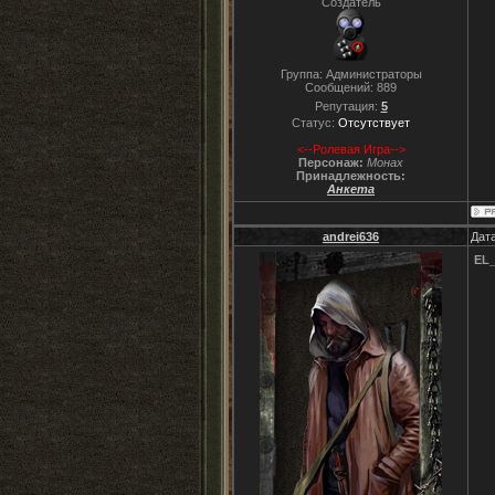
Создатель
Группа: Администраторы
Сообщений:
889
Репутация:
5
Статус:
Отсутствует
<--Ролевая Игра-->
Персонаж:
Монах
Принадлежность:
Анкета
andrei636
Дата
EL