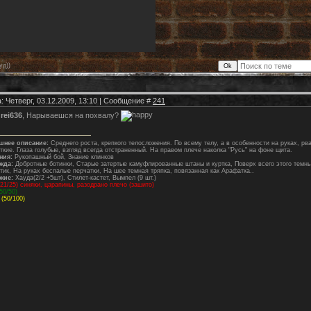
уд))
: Четверг, 03.12.2009, 13:10 | Сообщение #
241
rei636
, Нарываешся на похвалу?
шнее описание:
Среднего роста, крепкого телосложения. По всему телу, а в особенности на руках, р
ткие. Глаза голубые, взгляд всегда отстраненный. На правом плече наколка "Русь" на фоне щита.
ния:
Рукопашный бой, Знание клинков
жда:
Добротные ботинки, Старые затертые камуфлированные штаны и куртка, Поверх всего этого темны
тик, На руках беспалые перчатки, На шее темная тряпка, повязанная как Арафатка..
жие:
Хауда(2/2 +5шт), Стилет-кастет, Вымпел (9 шт.)
21/25) синяки, царапины, разодрано плечо (зашито)
50/50)
(50/100)