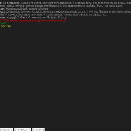
шнее описание:
Среднего роста, крепкого телосложения. По всему телу, а в особенности на руках, р
ткие. Глаза голубые, взгляд всегда отстраненный. На правом плече наколка "Русь" на фоне щита.
ния:
Рукопашный бой, Знание клинков
жда:
Добротные ботинки, Старые затертые камуфлированные штаны и куртка, Поверх всего этого темны
тик, На руках беспалые перчатки, На шее темная тряпка, повязанная как Арафатка..
жие:
Хауда(2/2 +5шт), Стилет-кастет, Вымпел (9 шт.)
21/25) синяки, царапины, разодрано плечо (зашито)
50/50)
(50/100)