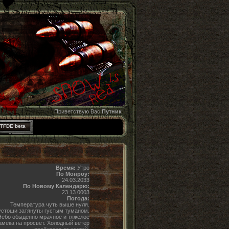
Приветствую Вас
Путник
TFDE beta
Время:
Утро
По Монроу:
24.03.2033
По Новому Календарю:
23.13.0003
Погода:
Температура чуть выше нуля.
стоши затянуты густым туманом.
Небо обыденно мрачное и тяжелое
амека на просвет. Холодный ветер