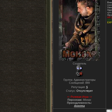
Вне
коро
Уме
Оде
крес
Ору
НР (
АР (
ЕХР 
Создатель
Группа: Администраторы
Сообщений:
889
Репутация:
5
Статус:
Отсутствует
<--Ролевая Игра-->
Персонаж:
Монах
Принадлежность:
Анкета