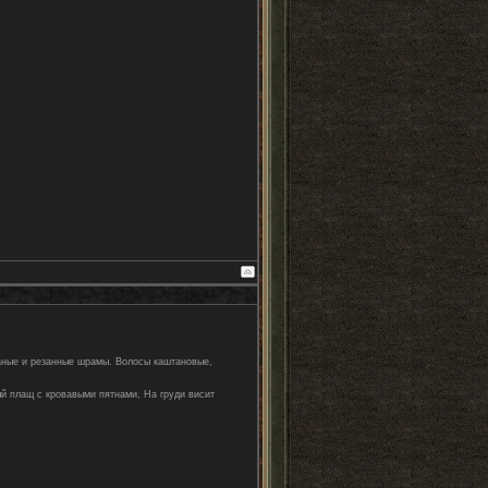
ваные и резанные шрамы. Волосы каштановые,
й плащ с кровавыми пятнами, На груди висит