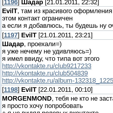
[
1196
]
Шадар
[21.01.2011, 22:32]
EvilT
, там из красивого оформления
этом контакт ограничен
а если я добавлюсь, ты будешь ну 
[
1197
]
EvilT
[21.01.2011, 23:21]
Шадар
, проехали=)
я уже нечему не удивляюсь=)
я имел ввиду, что типа вот этого
http://vkontakte.ru/club9217233
http://vkontakte.ru/club504839
http://vkontakte.ru/album-132318_122
[
1198
]
EvilT
[22.01.2011, 00:10]
MORGENMOND
, тебя не кто не заст
я просто хочу попробовать