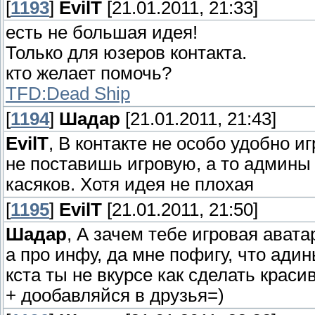
[
1193
]
EvilT
[21.01.2011, 21:33]
есть не большая идея!
Только для юзеров контакта.
кто желает помочь?
TFD:Dead Ship
[
1194
]
Шадар
[21.01.2011, 21:43]
EvilT
, В контакте не особо удобно иг
не поставишь игровую, а то админы
касяков. Хотя идея не плохая
[
1195
]
EvilT
[21.01.2011, 21:50]
Шадар
, А зачем тебе игровая ават
а про инфу, да мне пофигу, что адин
кста ты не вкурсе как сделать крас
+ дообавляйся в друзья=)