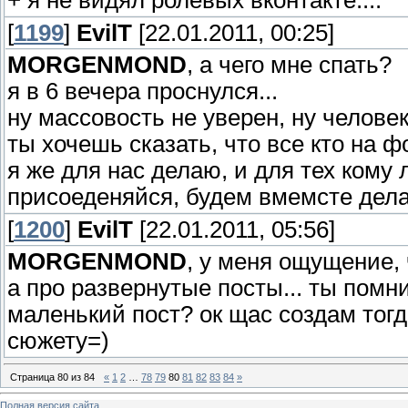
+ я не видял ролевых вконтакте....
[
1199
]
EvilT
[22.01.2011, 00:25]
MORGENMOND
, а чего мне спать?
я в 6 вечера проснулся...
ну массовость не уверен, ну челове
ты хочешь сказать, что все кто на 
я же для нас делаю, и для тех кому 
присоеденяйся, будем вмемсте дела
[
1200
]
EvilT
[22.01.2011, 05:56]
MORGENMOND
, у меня ощущение, 
а про развернутые посты... ты пом
маленький пост? ок щас создам тогд
сюжету=)
Страница
80
из
84
«
1
2
…
78
79
80
81
82
83
84
»
Полная версия сайта