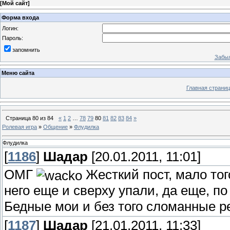
[
Мой сайт
]
Форма входа
Логин:
Пароль:
запомнить
Забыл
Меню сайта
Главная страниц
Страница
80
из
84
«
1
2
…
78
79
80
81
82
83
84
»
Ролевая игра
»
Общение
»
Флудилка
Флудилка
[
1186
]
Шадар
[20.01.2011, 11:01]
ОМГ
Жесткий пост, мало тог
него еще и сверху упали, да еще, п
Бедные мои и без того сломанные 
[
1187
]
Шадар
[21.01.2011, 11:33]