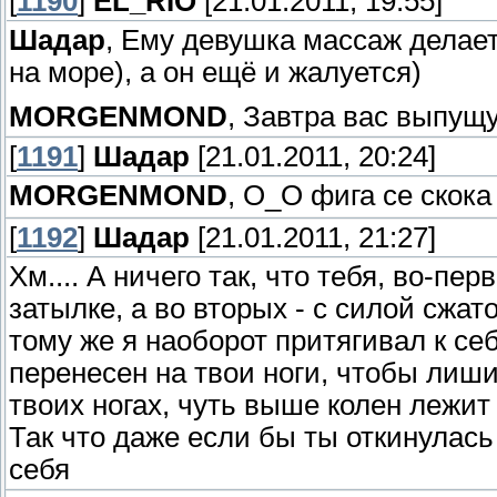
[
1190
]
EL_RIO
[21.01.2011, 19:55]
Шадар
, Ему девушка массаж делает
на море), а он ещё и жалуется)
MORGENMOND
, Завтра вас выпущу
[
1191
]
Шадар
[21.01.2011, 20:24]
MORGENMOND
, О_О фига се скок
[
1192
]
Шадар
[21.01.2011, 21:27]
Хм.... А ничего так, что тебя, во-пе
затылке, а во вторых - с силой сжат
тому же я наоборот притягивал к себ
перенесен на твои ноги, чтобы лиши
твоих ногах, чуть выше колен лежит 
Так что даже если бы ты откинулась
себя