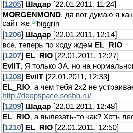
[
1205
]
Шадар
[22.01.2011, 11:24]
MORGENMOND
, да вот думаю я ка
сайт же
[
1206
]
Шадар
[22.01.2011, 12:14]
все, теперь по ходу ждем
EL_RIO
[
1207
]
EL_RIO
[22.01.2011, 12:27]
EvilT
, Я только ЗА, но на нормальн
[
1208
]
EvilT
[22.01.2011, 12:33]
EL_RIO
, а чем тебя 2х2 не устраива
http://deepspace.sosbb.ru/
[
1209
]
Шадар
[22.01.2011, 12:48]
EL_RIO
, а вылезать-то как? Хоть ле
[
1210
]
EL_RIO
[22.01.2011, 12:50]