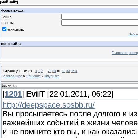
[
Мой сайт
]
Форма входа
Логин:
Пароль:
запомнить
Забыл
Меню сайта
Главная страниц
Страница
81
из
84
«
1
2
…
79
80
81
82
83
84
»
Ролевая игра
»
Общение
»
Флудилка
Флудилка
[
1201
]
EvilT
[22.01.2011, 06:22]
http://deepspace.sosbb.ru/
Вы просыпаетесь после долгого и из
важнейших событий в жизни человече
и не помните кто вы, и как оказали