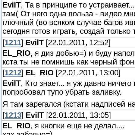
EvilT
, Та в принципе то устраивает..
там( От него одна польза - видео м
глючный (во всяком случае багов яв
сегодня готов играть, создай только
[
1211
]
EvilT
[22.01.2011, 12:52]
EL_RIO
, я диз добью=) и буду нап
кста ты не помнишь как черный фон
[
1212
]
EL_RIO
[22.01.2011, 13:00]
EvilT
, Кто знает... я уж давно ничег
попробовал тупо убрать заливку.
Я там зарегался (кстати надписей н
[
1213
]
EvilT
[22.01.2011, 13:05]
EL_RIO
, я кнопки еще не делал....
хах забавно=)