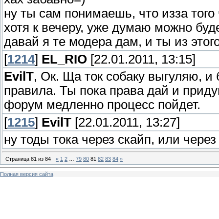
ну ты сам понимаешь, что изза того ч
хотя к вечеру, уже думаю можно буде
давай я те модера дам, и ты из это
[
1214
]
EL_RIO
[22.01.2011, 13:15]
EvilT
, Ок. Ща ток собаку выгуляю, и
правила. Ты пока права дай и приду
форум медленно процесс пойдет.
[
1215
]
EvilT
[22.01.2011, 13:27]
ну тоды тока через скайп, или через
Страница
81
из
84
«
1
2
…
79
80
81
82
83
84
»
Полная версия сайта