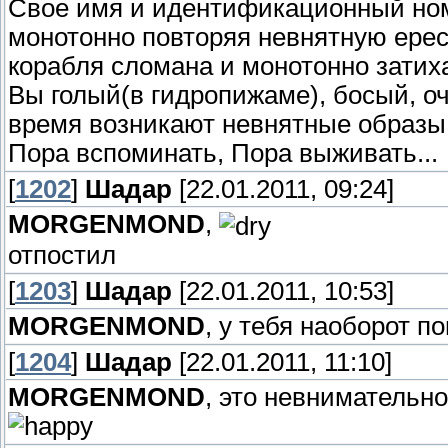
Свое имя и идентификационный номе
монотонно повторяя невнятную ерес
корабля сломана и монотонно затиха
Вы голый(в гидропижаме), босый, оч
время возникают невнятные образы
Пора вспоминать, Пора выживать...
[
1202
]
Шадар
[22.01.2011, 09:24]
MORGENMOND
,
отпостил
[
1203
]
Шадар
[22.01.2011, 10:53]
MORGENMOND
, у тебя наоборот п
[
1204
]
Шадар
[22.01.2011, 11:10]
MORGENMOND
, это невнимательно