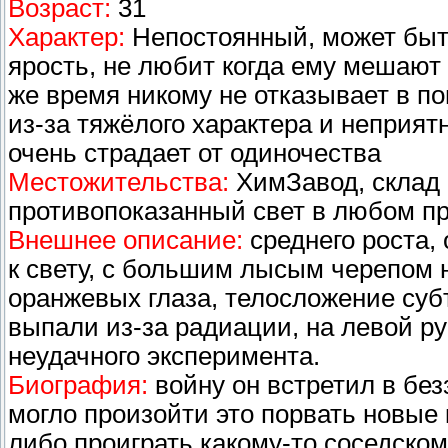
Возраст:
31
Характер:
Непостоянный, может быть
ярость, не любит когда ему мешают
же время никому не отказывает в п
из-за тяжёлого характера и неприят
очень страдает от одиночества
Местожительства:
ХимЗавод, склад 
противопоказанный свет в любом п
Внешнее описание:
среднего роста,
к свету, с большим лысым черепом 
оранжевых глаза, телосложение суб
выпали из-за радиации, на левой ру
неудачного эксперимента.
Биография:
войну он встретил в без
могло произойти это порвать новые к
либо проиграть какому-то соседско