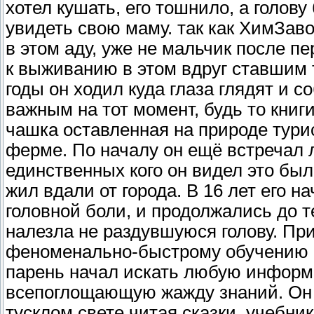
хотел кушать, его тошнило, а голову
увидеть свою маму. так как ХимЗа
в этом аду, уже не мальчик после п
к выживанию в этом вдруг ставшим
годы он ходил куда глаза глядят и с
важным на тот момент, будь то кни
чашка оставленная на природе турис
ферме. По началу он ещё встречал 
единственных кого он видел это были
жил вдали от города. В 16 лет его 
головной боли, и продолжались до т
налезла не раздувшуюся голову. При
феноменально-быстрому обучению 
парень начал искать любую информа
всепоглощающую жажду знаний. Он 
тусклом свете читая сказки, учебни