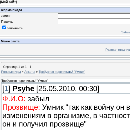
[
Мой сайт
]
Форма входа
Логин:
Пароль:
запомнить
Забыл
Меню сайта
Главная страниц
Страница
1
из
1
1
Ролевая игра
»
Анкеты
»
Требуется переписать! "Умник"
Требуется переписать! "Умник"
[
1
]
Psyhe
[25.05.2010, 00:30]
Ф.И.О:
забыл
Прозвище:
Умник "так как войну он 
изменениям в организме, в частности
он и получил прозвище"