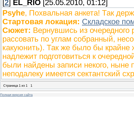
[
2
]
EL_RIO
[25.05.2010, 01:12]
Psyhe
, Похвальная анкета! Так дер
Стартовая локация:
Складское п
Сюжет:
Вернувшись из очередного 
рассовать по углам собранный, нес
какуюнить). Так же было бы крайне 
надлежит подготовиться к очередно
были найдены записи некого, ныне п
неподалеку имеется сектантский сх
Страница
1
из
1
1
Полная версия сайта