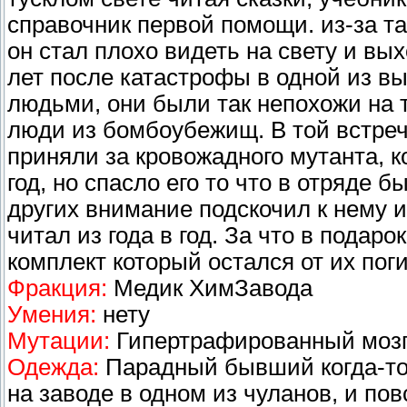
справочник первой помощи. из-за т
он стал плохо видеть на свету и вых
лет после катастрофы в одной из вы
людьми, они были так непохожи на т
люди из бомбоубежищ. В той встрече
приняли за кровожадного мутанта, 
год, но спасло его то что в отряде 
других внимание подскочил к нему и
читал из года в год. За что в подар
комплект который остался от их пог
Фракция:
Медик ХимЗавода
Умения:
нету
Мутации:
Гипертрафированный мозг,
Одежда:
Парадный бывший когда-то
на заводе в одном из чуланов, и по